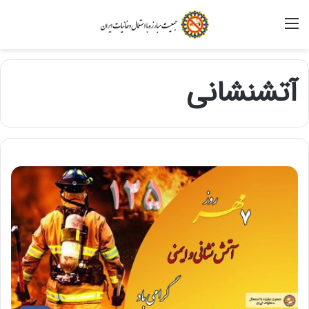
منو
آتشنشانی