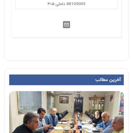
88105005 داخلی ۳۰۵
آخرین مطالب