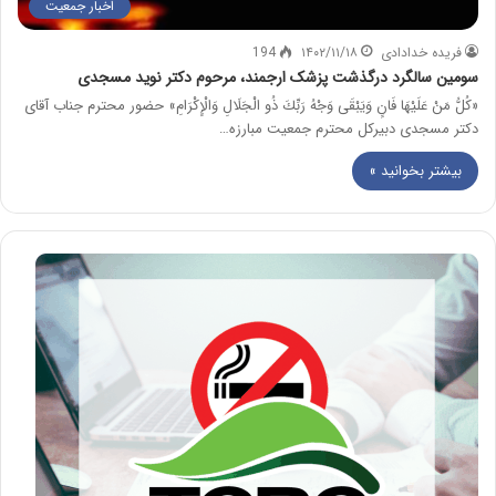
اخبار جمعیت
فریده خدادادی
۱۴۰۲/۱۱/۱۸
194
سومین سالگرد درگذشت پزشک ارجمند، مرحوم دکتر نوید مسجدی
«كُلُّ مَنْ عَلَيْهَا فَانٍ وَيَبْقَى وَجْهُ رَبِّكَ ذُو الْجَلَالِ وَالْإِكْرَامِ» حضور محترم جناب آقای
دکتر مسجدی دبیرکل محترم جمعیت مبارزه…
بیشتر بخوانید »