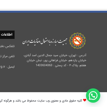
اطلاعات
تلفکس دفتر مرکزی :
آدرس : تهران، خیابان سید جمال الدین اسد آبادی،
تلفن مرکز تحقیقات 
خیابان یازدهم، خیابان فراهانی پور، نبش خیابان
هفتم، پلاک ۴ - کد پستی : 1433634363
ایمیل : info@iata.org.ir
کلیه حقوق مادی و معنوی وب سایت محفوظ می باشد و هرگونه کپی ب