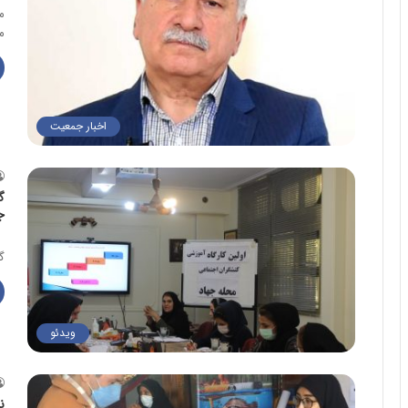
م
م
اخبار جمعیت
گ
ج
م
گ
ویدئو
ن