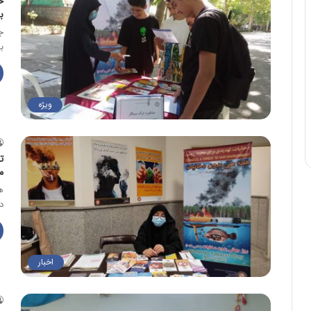
ح
ب
ج
ب
ویژه
ت
م
ه
د
اخبار