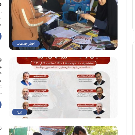
ش
ب
ا
م
اخبار جمعیت
ه
ص
ه
ت
ح
ویژه