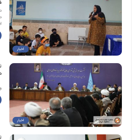
ش
د
د
ا
اخبار
د
ن
و
اخبار