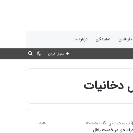
 داوطلبان
نمایندگان
درباره ما
تغییر
جستجو
دنبال کردن
پوسته
برای
ل دخانیات
فریده خدادادی
۱۴۰۱/۰۵/۲۶
114
رف حق در خدمت باطل