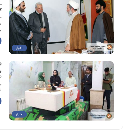
ح
ک
ح
ب
اخبار
ب
ن
ب
شه
اخبار