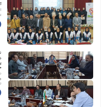
آ
آ
اس
ن
پ
م
ن
و
ت