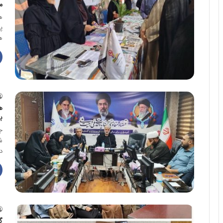
م
ه
پ
ه
ه
ب
ج
ش
د
گ