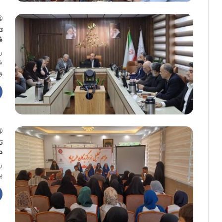
ت
ش
ش
و
ت
در
پ