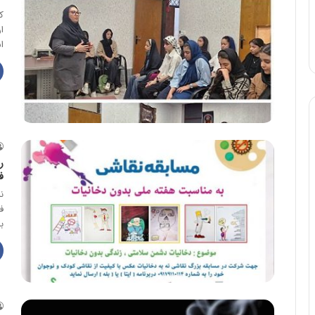
ک
ا
ا
ر
ف
ن
ب