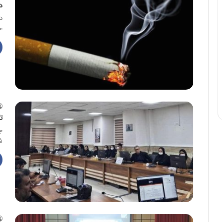
د
د
ع
ت
ج
ش