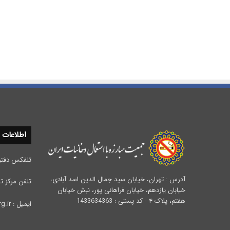
اطلاعات
تلفکس دفتر مرکزی :
آدرس : تهران، خیابان سید جمال الدین اسد آبادی،
تلفن مرکز تحقیقات 
خیابان یازدهم، خیابان فراهانی پور، نبش خیابان
هفتم، پلاک ۴ - کد پستی : 1433634363
ایمیل : info@iata.org.ir