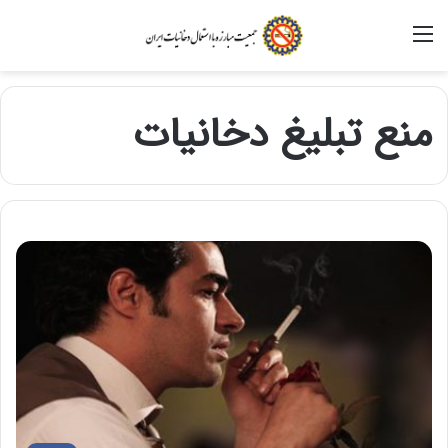
منو
منع تبلیغ دخانیات