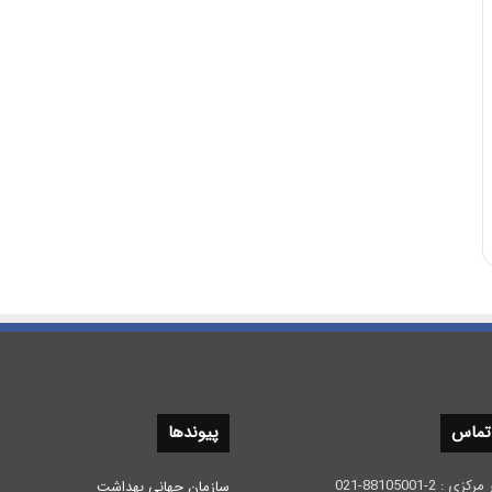
 تماس
پیوندها
 2-88105001-021
سازمان جهانی بهداشت