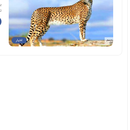
ی
ت
اخبار