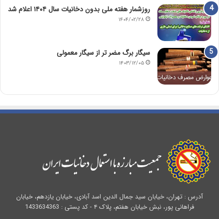
روزشمار هفته ملی بدون دخانیات سال ۱۴۰۴ اعلام شد
۱۴۰۴/۰۲/۲۸
سیگار برگ مضر تر از سیگار معمولی
۱۴۰۳/۱۲/۰۵
آدرس : تهران، خیابان سید جمال الدین اسد آبادی، خیابان یازدهم، خیابان
فراهانی پور، نبش خیابان هفتم، پلاک ۴ - کد پستی : 1433634363