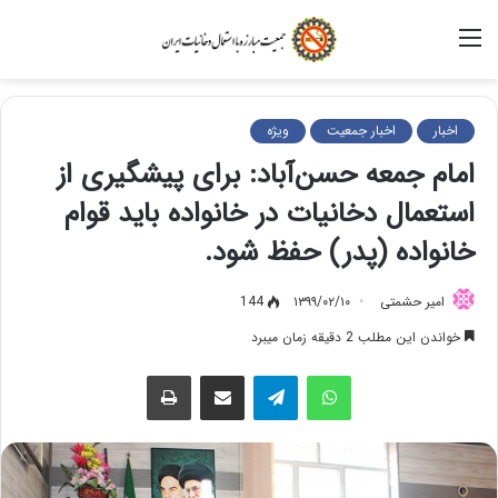
منو
اخبار
اخبار جمعیت
ویژه
امام جمعه حسن‌آباد: برای پیشگیری از
استعمال دخانیات در خانواده باید قوام
خانواده (پدر) حفظ شود.
امیر حشمتی
۱۳۹۹/۰۲/۱۰
144
خواندن این مطلب 2 دقیقه زمان میبرد
واتس آپ
تلگرام
اشتراک گذاری از طریق ایمیل
چاپ