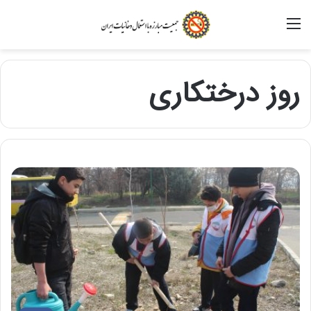
منو
روز درختکاری