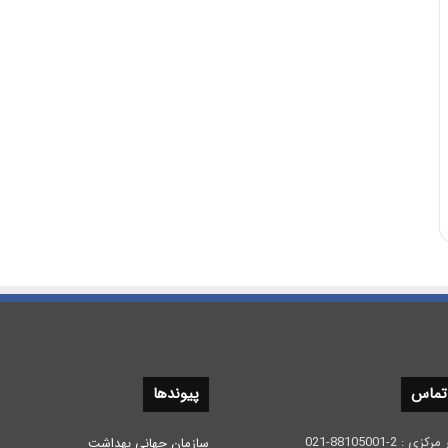
 تماس
پیوندها
 2-88105001-021
سازمان جهانی بهداشت