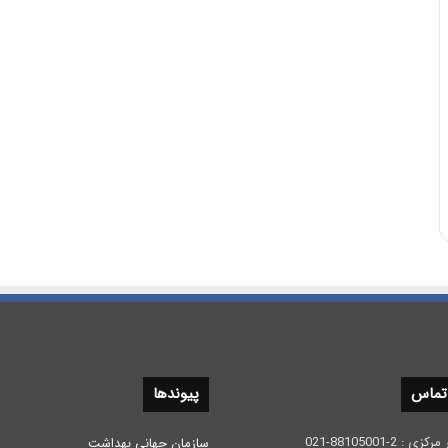
 تماس
پیوندها
 2-88105001-021
سازمان جهانی بهداشت