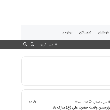
 داوطلبان
نمایندگان
درباره ما
تغییر
جستجو
دنبال کردن
پوسته
برای
امیر حشمتی
۱۴۰۰/۱۱/۲۵
55
رارسیدن ولادت حضرت علی (ع) مبارک باد