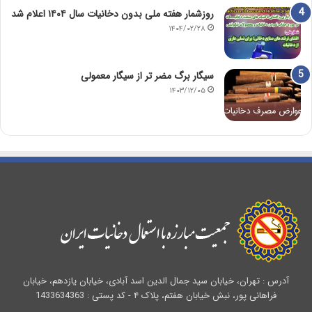
روزشمار هفته ملی بدون دخانیات سال ۱۴۰۴ اعلام شد
۱۴۰۴/۰۲/۲۸
سیگار برگ مضر تر از سیگار معمولی
۱۴۰۳/۱۲/۰۵
آدرس : تهران، خیابان سید جمال الدین اسد آبادی، خیابان یازدهم، خیابان
فراهانی پور، نبش خیابان هفتم، پلاک ۴ - کد پستی : 1433634363