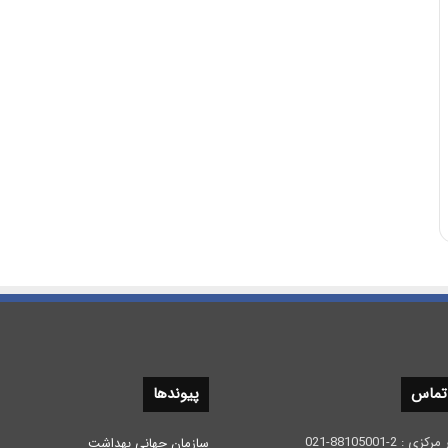
 تماس
پیوندها
 2-88105001-021
سازمان جهانی بهداشت