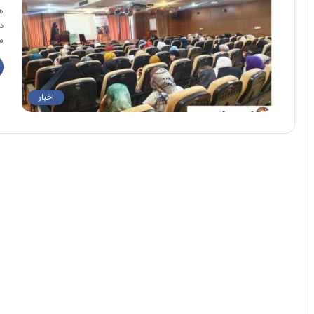
ه
م
اخبار