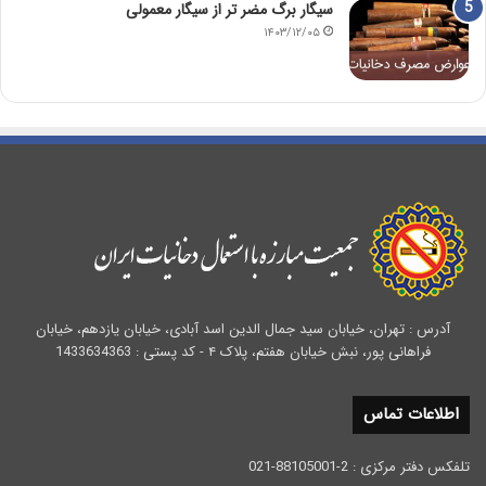
سیگار برگ مضر تر از سیگار معمولی
۱۴۰۳/۱۲/۰۵
آدرس : تهران، خیابان سید جمال الدین اسد آبادی، خیابان یازدهم، خیابان
فراهانی پور، نبش خیابان هفتم، پلاک ۴ - کد پستی : 1433634363
اطلاعات تماس
تلفکس دفتر مرکزی : 2-88105001-021