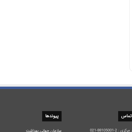
 تماس
پیوندها
 2-88105001-021
سازمان جهانی بهداشت