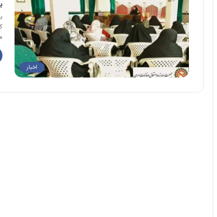
ب
ک
م
اخبار