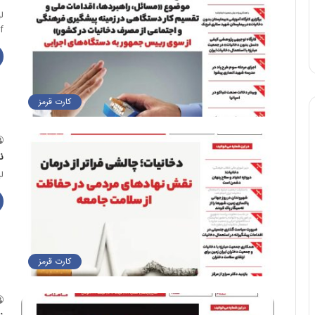
ل
f
کارت قرمز
ن
لین
کارت قرمز