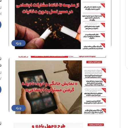
ن
ل
/
ویژه
ن
ل
/online.flipbuilder.com/akctx/ntuc
ویژه