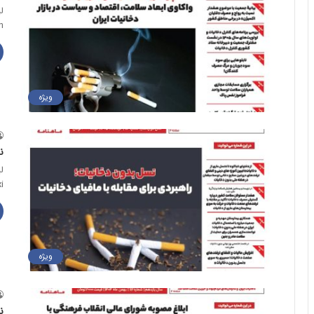
ل
h
ویژه
ن
ل
i
ویژه
ن