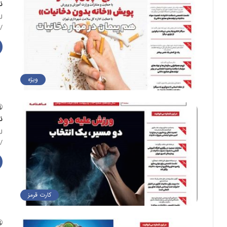
ن
ل
/online.flipbuilder.com/akctx/lfgk
ویژه
ن
ل
/https://online.flipbuilder.com/akctx/zswl
کارت قرمز