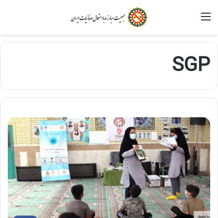
منو
SGP