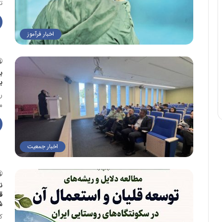
ت
اخبار فرآموز
ب
ب
م
اخبار جمعیت
ن
ق
ش
ک