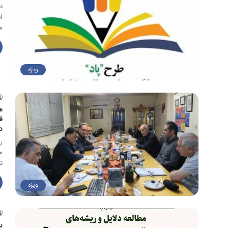
د
ا
م
ویژه
ه
ف
د
م
ت
ویژه
ب