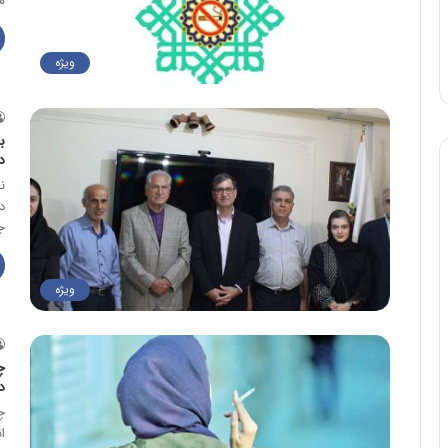
م
ویژه
ب
د
ن
د
ج
ویژه
چ
د
چ
ا