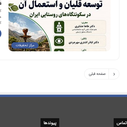
ق
ک
ه
ک
مرکز تحقیقات
صفحه قبلی
 تماس
پیوندها