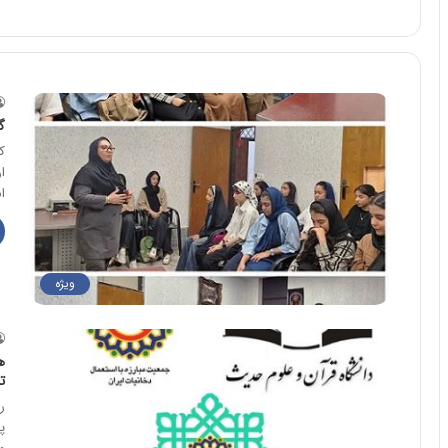
گ
ک
ا
ا
ویژه
ه
ت
پ