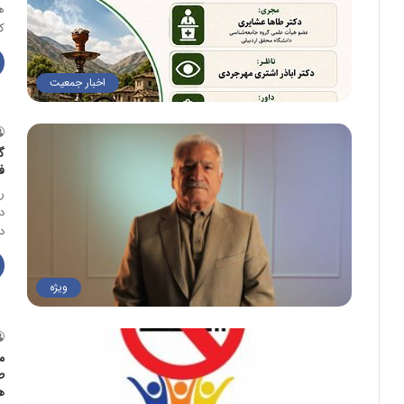
ه
ک
اخبار جمعیت
گ
ف
د
د
ویژه
م
ط
ه