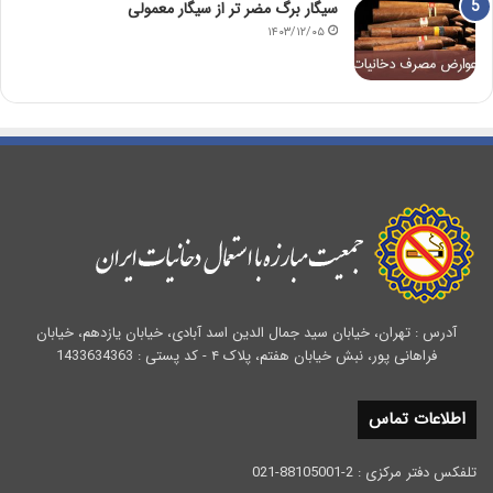
سیگار برگ مضر تر از سیگار معمولی
۱۴۰۳/۱۲/۰۵
آدرس : تهران، خیابان سید جمال الدین اسد آبادی، خیابان یازدهم، خیابان
فراهانی پور، نبش خیابان هفتم، پلاک ۴ - کد پستی : 1433634363
اطلاعات تماس
تلفکس دفتر مرکزی : 2-88105001-021