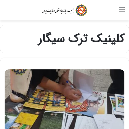
منو
کلینیک ترک سیگار