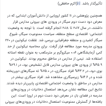
تأثیرگذار باشد.
[۱]
(اکرم حافظی)
همچنین پژوهشی در ۱۱ کشور اروپایی از دانش‌آموزان ابتدایی که در
معرض دود دست دوم سیگار در ورودی های بیرونی مدارس قرار
داشتند، در سال ۲۰۱۷ تا ۲۰۱۸ انجام گرفته است. با توجه به وضعیت
اجتماعی- اقتصادی سطح منطقه، سیاست ممنوعیت سیگار، شیوع
سیگار کشیدن و منطقه جغرافیایی بررسی شد. غلظت نیکوتین در ۲۲۰
ورودی مدرسه مورد مطالعه قرار گرفت. برای محاسبه نیکوتین از حد
کمی آزمایشگاهی ۰.۰۶ میکروگرم بر مترمکعب به عنوان نقطه استانه
استفاده شد. نیمی از مدارس در مناطق محروم بودند. نیکوتین در
۴۵.۹% از ورودی های بیرونی مدارس قابل تشخیص بود، در ۲۹.۱%
بوی دود، در ۴۳.۲% افراد سیگاری، در ۷۵.۰% ته سیگارهای دورریخته
شده و در ۱۴.۶% زیرسیگاری مشاهده شد. افراد سیگاری بیشتر در
مدارس در مناطق با وضعیت اجتماعی-اقتصادی پایین‌تر دیده شدند.
نتایج این مطالعه نشان می‌دهد استعمال دخانیات در ورودی‌های
مدرسه در فضای باز، در معرض دود دست دوم در اروپا است. این
یافته‌ها از گسترش ممنوعیت استعمال دخانیات در ورودی‌های بیرونی