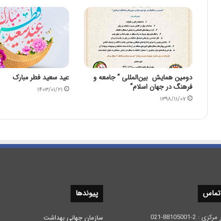
دومین همایش بین‌المللی ” جامعه و
عید سعید فطر مبارک
فرهنگ در جهان اسلام”
۱۴۰۳/۰۱/۲۱
۱۳۹۸/۱۱/۰۷
 تماس
پیوندها
 2-88105001-021
سازمان جهانی بهداشت