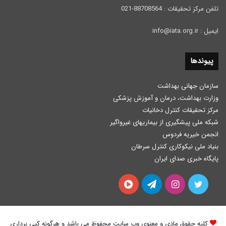
تلفن مرکز تحقیقات : 88708564-021
ایمیل : info@iata.org.ir
پیوندها
سازمان جهانی بهداشت
وزارت بهداشت، درمان و آموزش پزشكی
مرکز تحقیقات کنترل دخانیات
شبکه ملی پیشگیری از بیماریهای غیرواگیر
انجمن خیریه فردوس
بنیاد ملی نیکوکاری کنترل سرطان
پایگاه خبری صدای ایران
توییتر
اینستاگرام
تلگرام
آپارات
کلیه حقوق مادی و معنوی وب سایت محفوظ می باشد و هرگونه کپی برداری