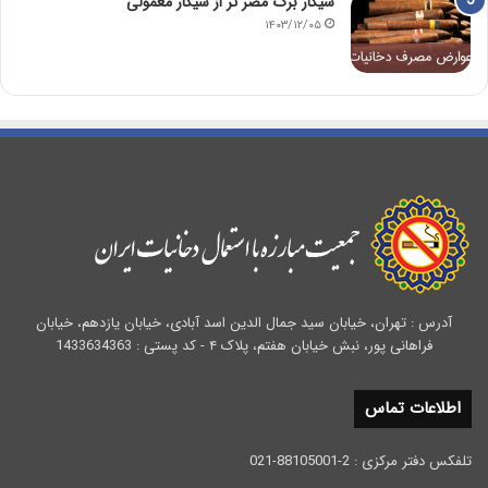
سیگار برگ مضر تر از سیگار معمولی
۱۴۰۳/۱۲/۰۵
آدرس : تهران، خیابان سید جمال الدین اسد آبادی، خیابان یازدهم، خیابان
فراهانی پور، نبش خیابان هفتم، پلاک ۴ - کد پستی : 1433634363
اطلاعات تماس
تلفکس دفتر مرکزی : 2-88105001-021