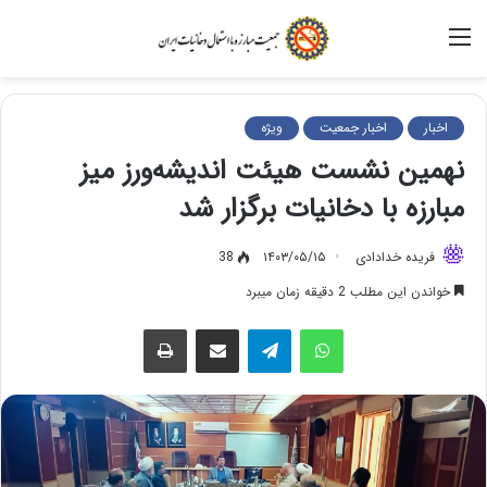
منو
اخبار
اخبار جمعیت
ویژه
نهمین نشست هیئت اندیشه‌ورز میز
مبارزه با دخانیات برگزار شد
فریده خدادادی
۱۴۰۳/۰۵/۱۵
38
خواندن این مطلب 2 دقیقه زمان میبرد
واتس آپ
تلگرام
اشتراک گذاری از طریق ایمیل
چاپ