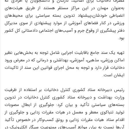
مصرف دخانیات برای اساتید، کارکنان و دانشجویان یا افرادی که
به‌عنوان مهمان در این مراکز مستقر هستند از طریق هیئت‌های
انضباطی خودشان،پیشنهاد تدوین بسته سیاستی برای محیط‌های
ورزشی در کنار فضاهای آموزشی از موارد پیشنهادی از سوی مدیرکل
دفتر پیشگیری از وقوع جرم و آسیب‌های اجتماعی دادستانی کل کشور
بود.
تهیه یک سند جامع باقابلیت اجرایی شامل توجه به بخش‌هایی نظیر
اماکن ورزشی، مذهبی، آموزشی، بهداشتی و درمانی که در معرض ورود
دخانیات قرار دارد و توجه به محل اجرای قوانین این سند از تاکیدات
ایشان است.
رئیس دبیرخانه ستاد کشوری کنترل دخانیات بر استفاده از ظرفیت
وزارت بهداشت و دبیرخانه ستاد کشوری کنترل دخانیات در تدوین
بسته‌های سیاستی تأکید و بیان کرد: جلوگیری از ابطال مصوبات
تولید تنباکوی معطر و معسل در هیات مقررات زدایی و جلوگیری از
اقدام ستاد هیات مقررات زدایی و رونق کسب‌وکار در خصوص تأکید
آن‌ها نسبت به بیان موانع آسیب‌های ممنوعیت سیگار الکترونیک در