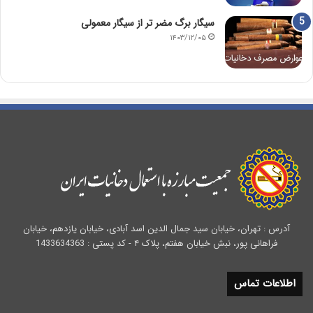
سیگار برگ مضر تر از سیگار معمولی
۱۴۰۳/۱۲/۰۵
آدرس : تهران، خیابان سید جمال الدین اسد آبادی، خیابان یازدهم، خیابان
فراهانی پور، نبش خیابان هفتم، پلاک ۴ - کد پستی : 1433634363
اطلاعات تماس