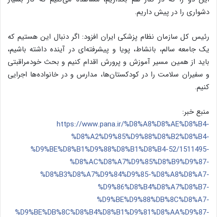
دشواری را در پیش داریم.
رئیس کل سازمان نظام پزشکی ایران افزود: اگر دنبال این هستیم که
یک جامعه سالم، با‌نشاط، پویا و پیشرفته‌ای در آینده داشته باشیم،
باید از همین مسیر آموزش و پرورش اقدام کنیم و بحث خود‌مراقبتی
و سفیران سلامت را در کودکستان‌ها، مدارس و در خانواده‌ها‌ اجرایی
کنیم.
منبع خبر:
https://www.pana.ir/%D8%A8%D8%AE%D8%B4-
%D8%A2%D9%85%D9%88%D8%B2%D8%B4-
%D9%BE%D8%B1%D9%88%D8%B1%D8%B4-52/1511495-
%D8%AC%D8%A7%D9%85%D8%B9%D9%87-
%D8%B3%D8%A7%D9%84%D9%85-%D8%A8%D8%A7-
%D9%86%D8%B4%D8%A7%D8%B7-
%D9%BE%D9%88%DB%8C%D8%A7-
%D9%BE%DB%8C%D8%B4%D8%B1%D9%81%D8%AA%D9%87-