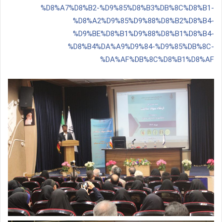
%D8%A7%D8%B2-%D9%85%D8%B3%DB%8C%D8%B1-
%D8%A2%D9%85%D9%88%D8%B2%D8%B4-
%D9%BE%D8%B1%D9%88%D8%B1%D8%B4-
%D8%B4%DA%A9%D9%84-%D9%85%DB%8C-
%DA%AF%DB%8C%D8%B1%D8%AF