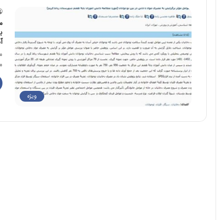
م
ب
آ
م
م
ویژه