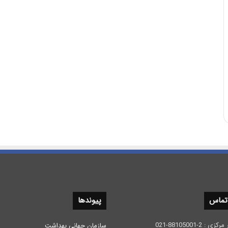
 تماس
پیوندها
 2-88105001-021
سازمان جهانی بهداشت