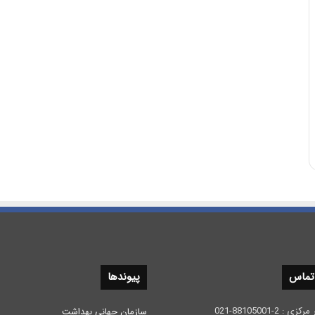
 تماس
پیوندها
 2-88105001-021
سازمان جهانی بهداشت