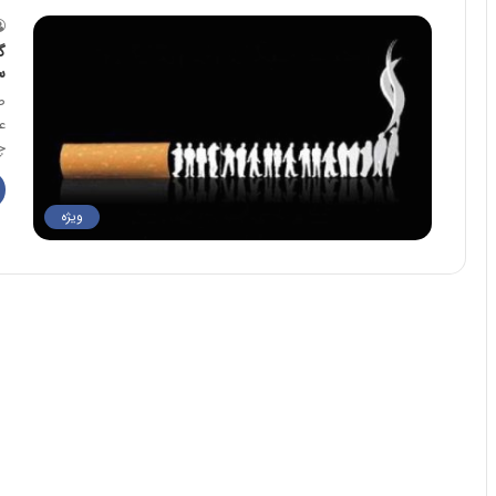
گ
س
ص
ع
چ
ویژه