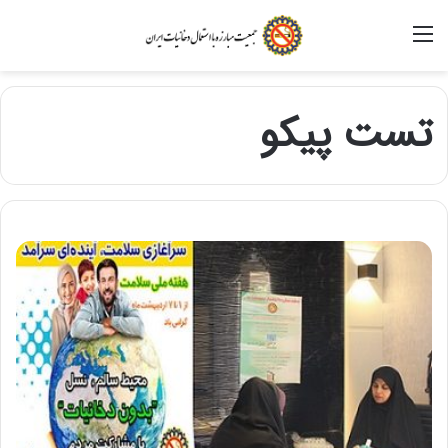
منو
تست پیکو