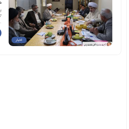
د
…
اخبار