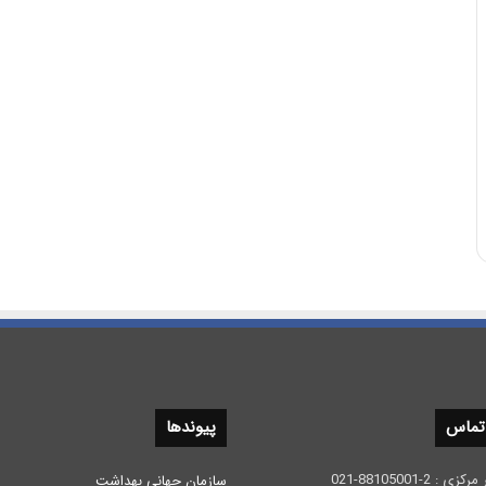
 تماس
پیوندها
 2-88105001-021
سازمان جهانی بهداشت