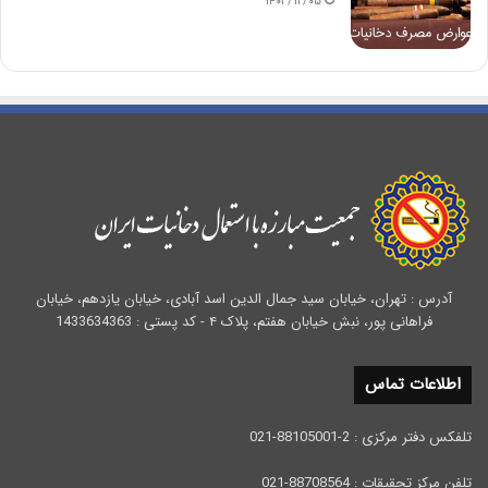
۱۴۰۳/۱۲/۰۵
آدرس : تهران، خیابان سید جمال الدین اسد آبادی، خیابان یازدهم، خیابان
فراهانی پور، نبش خیابان هفتم، پلاک ۴ - کد پستی : 1433634363
اطلاعات تماس
تلفکس دفتر مرکزی : 2-88105001-021
تلفن مرکز تحقیقات : 88708564-021