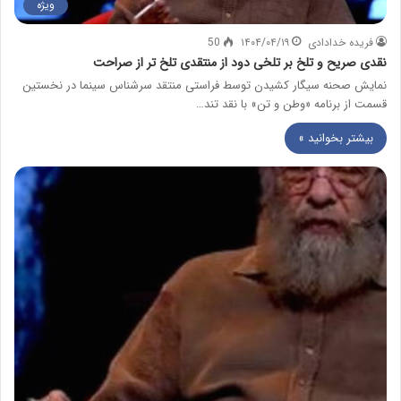
ویژه
فریده خدادادی
۱۴۰۴/۰۴/۱۹
50
نقدی صریح و تلخ بر تلخی دود از منتقدی تلخ تر از صراحت
نمایش صحنه سیگار کشیدن توسط فراستی منتقد سرشناس سینما در نخستین
قسمت از برنامه «وطن و تن» با نقد تند…
بیشتر بخوانید »