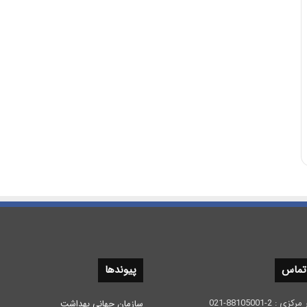
 تماس
پیوندها
 2-88105001-021
سازمان جهانی بهداشت