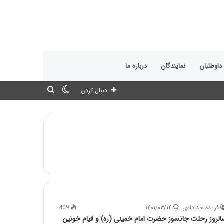
 داوطلبان
نمایندگان
درباره ما
تغییر
جستجو
دنبال کردن
پوسته
برای
فریده خدادادی
۱۴۰۱/۰۳/۱۴
409
الروز رحلت جانسوز حضرت امام خمینی (ره) و قیام خونین