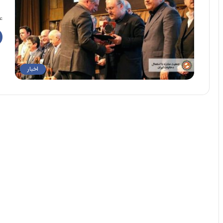
آ
علو
اخبار