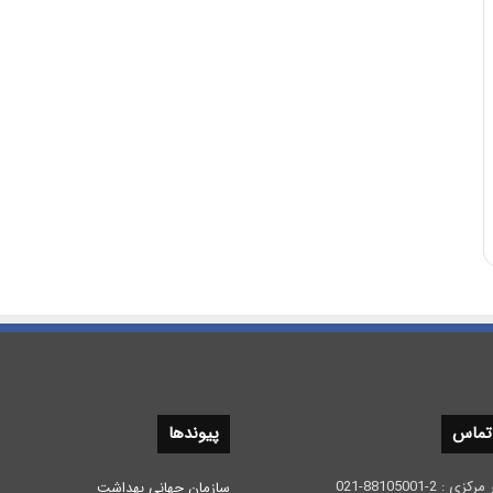
 تماس
پیوندها
 2-88105001-021
سازمان جهانی بهداشت