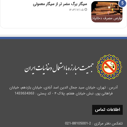
سیگار برگ مضر تر از سیگار معمولی
۱۴۰۳/۱۲/۰۵
آدرس : تهران، خیابان سید جمال الدین اسد آبادی، خیابان یازدهم، خیابان
فراهانی پور، نبش خیابان هفتم، پلاک ۴ - کد پستی : 1433634363
اطلاعات تماس
تلفکس دفتر مرکزی : 2-88105001-021