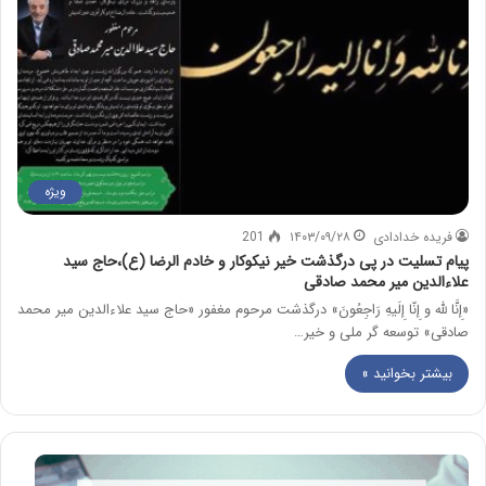
ویژه
فریده خدادادی
۱۴۰۳/۰۹/۲۸
201
پیام تسلیت در پی درگذشت خیر نیکوکار و خادم الرضا (ع)،حاج سید
علاءالدین میر محمد صادقی
«إِنَّا للّه و إِنّا إِلَیهِ رَاجِعُونَ» درگذشت مرحوم مغفور «حاج سید علاءالدین میر محمد
صادقی» توسعه گر ملی و خیر…
بیشتر بخوانید »