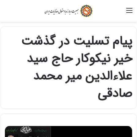
منو
پیام تسلیت در گذشت
خیر نیکوکار حاج سید
علاءالدین میر محمد
صادقی