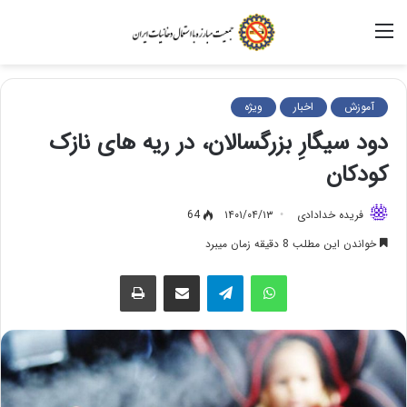
منو
آموزش
اخبار
ویژه
دود سیگارِ بزرگسالان‌، در ریه های نازک
کودکان
فریده خدادادی
۱۴۰۱/۰۴/۱۳
64
خواندن این مطلب 8 دقیقه زمان میبرد
واتس آپ
تلگرام
اشتراک گذاری از طریق ایمیل
چاپ