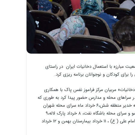
یت مبارزه با استعمال دخانیات ایران در راستای
را برای کودکان و نوجوانان برنامه ریزی کرد.
انیات» مربیان مرکز فراموز نفس پاک با همکاری
 سراهای محله و مدارس حضور پیدا کرد به طوری که
از ۳۰ اردیبهشت ماه در مدرسه روح الله ، ۳۱ اردیبهشت ماه دخترانه خدیر منطقه شش،۶ خرداد ماه سرای محله شهران
شمالی منطقه ۵ و پارک تهرانی منطقه 10، ۷ خرداد ماه سالن ورشو و سرای محله باشگاه نفت، ۸ خرداد پارک لاله،۹
خردادسرای محله ابوذر ، پارک سهند و پارک شاهد،۱۰ خرداد سالن امام علی ( ع) ، ۱۱ خرداد بیمارستان بهمن و ۱۲ خرداد