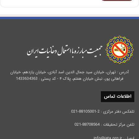
آدرس : تهران، خیابان سید جمال الدین اسد آبادی، خیابان یازدهم، خیابان
فراهانی پور، نبش خیابان هفتم، پلاک ۴ - کد پستی : 1433634363
اطلاعات تماس
تلفکس دفتر مرکزی : 2-88105001-021
تلفن مرکز تحقیقات : 88708564-021
ایمیل : info@iata.org.ir