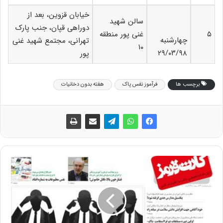
خیابان قزوین، بعد از
سالن شهید
دوراهی قپان، جنب پارک
۵
غنی پور منطقه
چهارشنبه
تهرانی، مجتمع شهید غنی
۱۰
۲۹/۰۳/۹۸
پور
برچسب ها
فرآموز نفس پاک
هفته بدون دخانیات