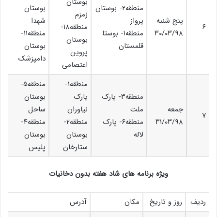
بوستان
منطقه۲- بوستان
بوستان
زمزم
پنج شنبه
پرواز
شهدا
۶
منطقه۱۸-
۳۰/۰۳/۹۸
منطقه۱- بوستا
منطقه۱۱-
بوستان
قلمستان
بوستان
پروین
دامپزشک
اعتصامی
منطقه۱-
منطقه۵-
منطقه۳- پارک
پارک
بوستان
جمعه
ملت
نیاوران
ساحل
۷
۳۱/۰۳/۹۸
منطقه۶- پارک
منطقه۲-
منطقه۴-
لاله
بوستان
بوستان
ستارخان
پلیس
ویژه برنامه های شاد هفته بدون دخانیات
ردیف
روز و تاریخ
مکان
آدرس