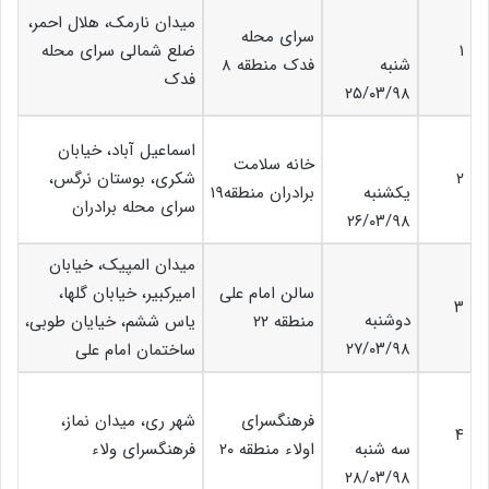
میدان نارمک، هلال احمر،
سرای محله
۱
ضلع شمالی سرای محله
شنبه
فدک منطقه ۸
فدک
۲۵/۰۳/۹۸
اسماعیل آباد، خیابان
خانه سلامت
۲
شکری، بوستان نرگس،
یکشنبه
برادران منطقه۱۹
سرای محله برادران
۲۶/۰۳/۹۸
میدان المپیک، خیابان
سالن امام علی
امیرکبیر، خیابان گلها،
۳
دوشنبه
منطقه ۲۲
یاس ششم، خیایان طوبی،
۲۷/۰۳/۹۸
ساختمان امام علی
فرهنگسرای
شهر ری، میدان نماز،
۴
سه شنبه
اولاء منطقه ۲۰
فرهنگسرای ولاء
۲۸/۰۳/۹۸