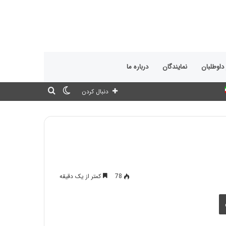
 داوطلبان
نمایندگان
درباره ما
تغییر
جستجو
دنبال کردن
پوسته
برای
78
کمتر از یک دقیقه
چاپ