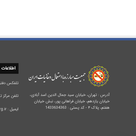
اطلاعات
تلفکس دفتر مرکزی :
آدرس : تهران، خیابان سید جمال الدین اسد آبادی،
تلفن مرکز تحقیقات 
خیابان یازدهم، خیابان فراهانی پور، نبش خیابان
هفتم، پلاک ۴ - کد پستی : 1433634363
ایمیل : info@iata.org.ir