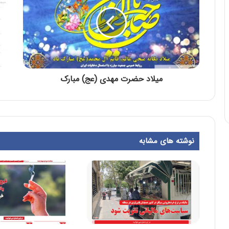
میلاد حضرت مهدی (عج) مبارک
نوشته های مشابه