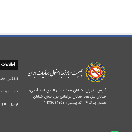
اطلاعات
تلفکس دفتر مرکزی :
آدرس : تهران، خیابان سید جمال الدین اسد آبادی،
تلفن مرکز تحقیقات 
خیابان یازدهم، خیابان فراهانی پور، نبش خیابان
هفتم، پلاک ۴ - کد پستی : 1433634363
ایمیل : info@iata.org.ir