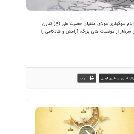
 ایام سوگواری مولای متقیان حضرت علی (ع) تقارن
ضمن تبریک به مناسبت فرا رسیدن نوروز 1404، سالی سرشار از موفقیت های بزرگ، آرامش و شادکامی را
اک گذاری از طریق ایمیل
چاپ