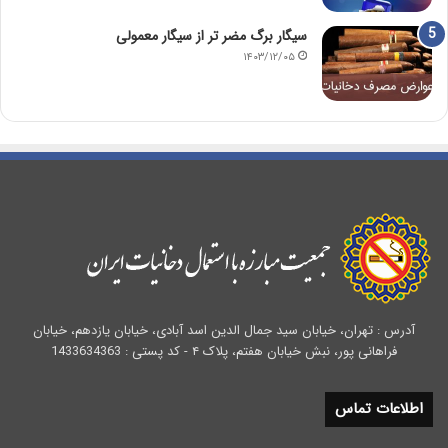
سیگار برگ مضر تر از سیگار معمولی
۱۴۰۳/۱۲/۰۵
آدرس : تهران، خیابان سید جمال الدین اسد آبادی، خیابان یازدهم، خیابان
فراهانی پور، نبش خیابان هفتم، پلاک ۴ - کد پستی : 1433634363
اطلاعات تماس