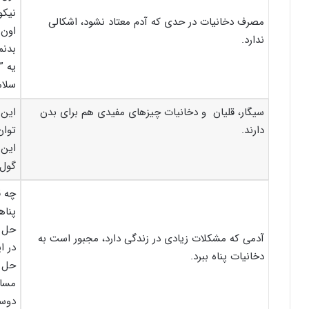
نیکو
مصرف دخانیات در حدی که آدم معتاد نشود، اشکالی
اون 
ندارد.
بدنم
یه ”
سلام
سیگار، قلیان و دخانیات چیزهای مفیدی هم برای بدن
این 
دارند.
توان
این 
گول 
چه ق
پناه
حل ک
آدمی که مشکلات زیادی در زندگی دارد، مجبور است به
در ا
دخانیات پناه ببرد.
حل م
مسال
دوست