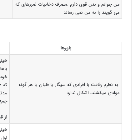
من جوانم و بدن قوی دارم .مصرف دخانیات ضررهای که
می گویند را به من نمی رساند
باورها
خیلی
باها
خود 
به نظرم رفاقت با افرادی که سیگار یا فلیان یا هر گونه
که د
موادی می­کشند، اشکال ندارد.
مدتی
جمع 
از ق
خیلی
اول 