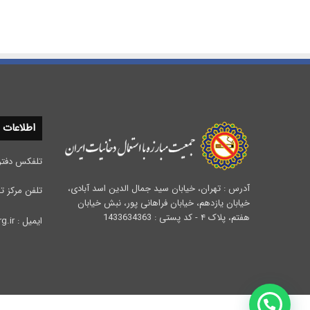
اطلاعات
تلفکس دفتر مرکزی :
آدرس : تهران، خیابان سید جمال الدین اسد آبادی،
تلفن مرکز تحقیقات 
خیابان یازدهم، خیابان فراهانی پور، نبش خیابان
هفتم، پلاک ۴ - کد پستی : 1433634363
ایمیل : info@iata.org.ir