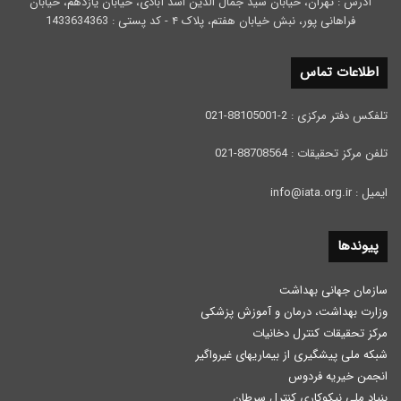
آدرس : تهران، خیابان سید جمال الدین اسد آبادی، خیابان یازدهم، خیابان
فراهانی پور، نبش خیابان هفتم، پلاک ۴ - کد پستی : 1433634363
اطلاعات تماس
تلفکس دفتر مرکزی : 2-88105001-021
تلفن مرکز تحقیقات : 88708564-021
ایمیل : info@iata.org.ir
پیوندها
سازمان جهانی بهداشت
وزارت بهداشت، درمان و آموزش پزشكی
مرکز تحقیقات کنترل دخانیات
شبکه ملی پیشگیری از بیماریهای غیرواگیر
انجمن خیریه فردوس
بنیاد ملی نیکوکاری کنترل سرطان