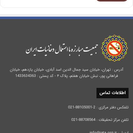
آدرس : تهران، خیابان سید جمال الدین اسد آبادی، خیابان یازدهم، خیابان
فراهانی پور، نبش خیابان هفتم، پلاک ۴ - کد پستی : 1433634363
اطلاعات تماس
تلفکس دفتر مرکزی : 2-88105001-021
تلفن مرکز تحقیقات : 88708564-021
ایمیل : info@iata.org.ir