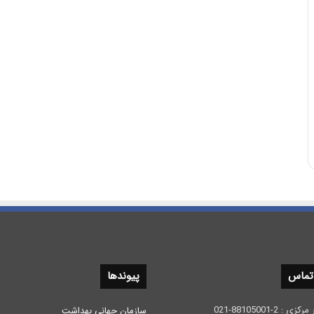
 تماس
پیوندها
 2-88105001-021
سازمان جهانی بهداشت