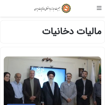
منو
مالیات دخانیات