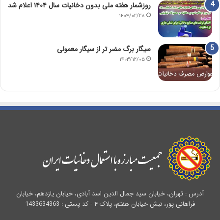
روزشمار هفته ملی بدون دخانیات سال ۱۴۰۴ اعلام شد
۱۴۰۴/۰۲/۲۸
سیگار برگ مضر تر از سیگار معمولی
۱۴۰۳/۱۲/۰۵
آدرس : تهران، خیابان سید جمال الدین اسد آبادی، خیابان یازدهم، خیابان
فراهانی پور، نبش خیابان هفتم، پلاک ۴ - کد پستی : 1433634363