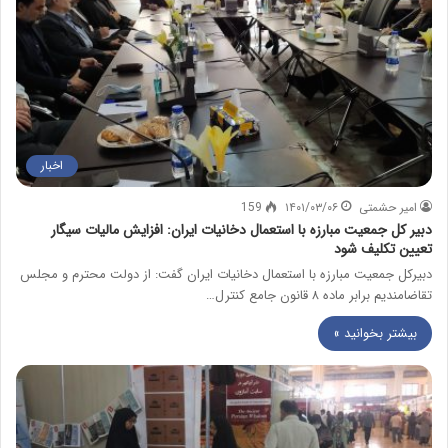
اخبار
امیر حشمتی
۱۴۰۱/۰۳/۰۶
159
دبیر کل جمعیت مبارزه با استعمال دخانیات ایران: افزایش مالیات سیگار
تعیین تکلیف شود
دبیرکل جمعیت مبارزه با استعمال دخانیات ایران گفت: از دولت محترم و مجلس
تقاضامندیم برابر ماده ۸ قانون جامع کنترل…
بیشتر بخوانید »