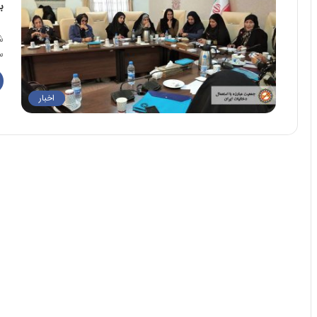
ب
م
ش
س
اخبار