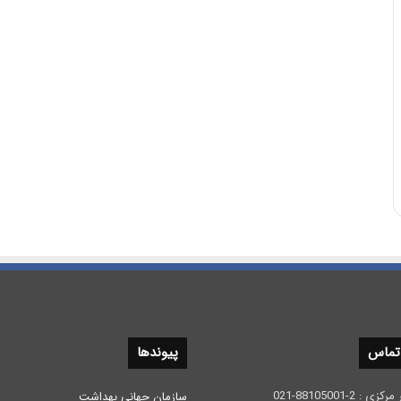
 تماس
پیوندها
 2-88105001-021
سازمان جهانی بهداشت